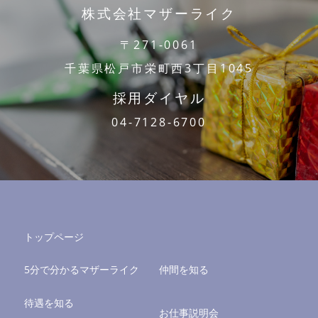
株式会社マザーライク
〒271-0061
千葉県松戸市栄町西3丁目1045
採用ダイヤル
04-7128-6700
トップページ
5分で分かるマザーライク
仲間を知る
待遇を知る
お仕事説明会