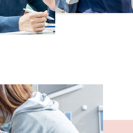
" alt=" 【公式】採用情報｜社会福祉法人名張育成会
リクルート特設サイト" class="objf">
【公式】採用情報｜社会福祉法人名張育成会
ト" class="objf">