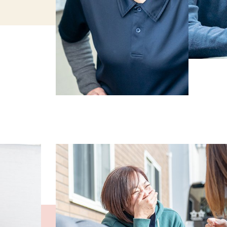
" alt=" 
リクルート特設サイ
" alt=" 【公式】採用情報｜社会福祉法人名張育成会
リクルート特設サイト" class="objf">