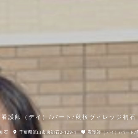
看護師（デイ）/パート/秋桜ヴィレッジ初石
初石
千葉県流山市東初石3-139-1
看護師（デイ）/パート