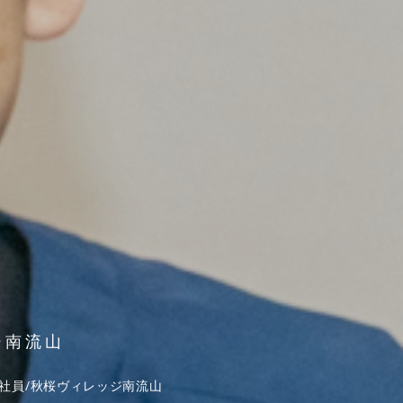
ジ南流山
社員/秋桜ヴィレッジ南流山