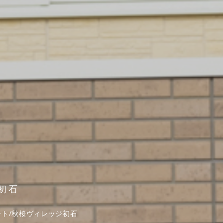
初石
ート/秋桜ヴィレッジ初石