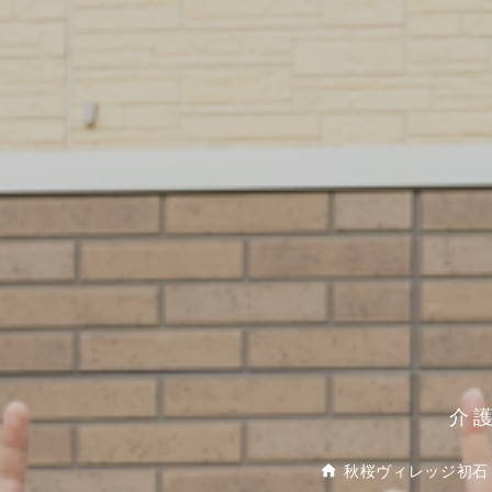
介
秋桜ヴィレッジ初石