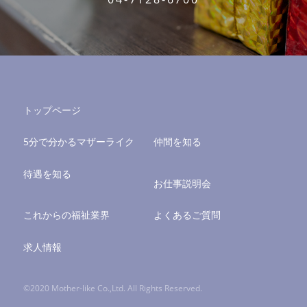
トップページ
5分で分かるマザーライク
仲間を知る
待遇を知る
お仕事説明会
これからの福祉業界
よくあるご質問
求人情報
©2020 Mother-like Co.,Ltd. All Rights Reserved.