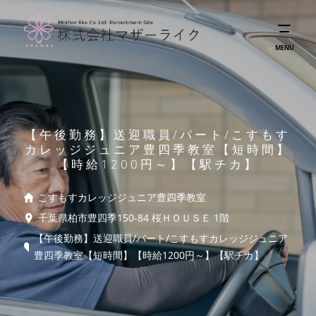
MENU
【午後勤務】送迎職員/パート/こすもす
カレッジジュニア豊四季教室【短時間】
【時給1200円～】【駅チカ】
こすもすカレッジジュニア豊四季教室
千葉県柏市豊四季150-84 桜ＨＯＵＳＥ 1階
【午後勤務】送迎職員/パート/こすもすカレッジジュニア
豊四季教室【短時間】【時給1200円～】【駅チカ】