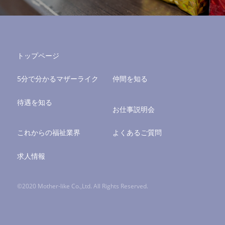
トップページ
5分で分かるマザーライク
仲間を知る
待遇を知る
お仕事説明会
これからの福祉業界
よくあるご質問
求人情報
©2020 Mother-like Co.,Ltd. All Rights Reserved.