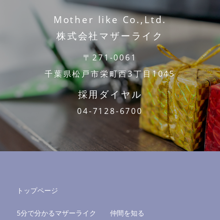
Mother like Co.,Ltd.
株式会社マザーライク
〒271-0061
千葉県松戸市栄町西3丁目1045
採用ダイヤル
04-7128-6700
トップページ
5分で分かるマザーライク
仲間を知る