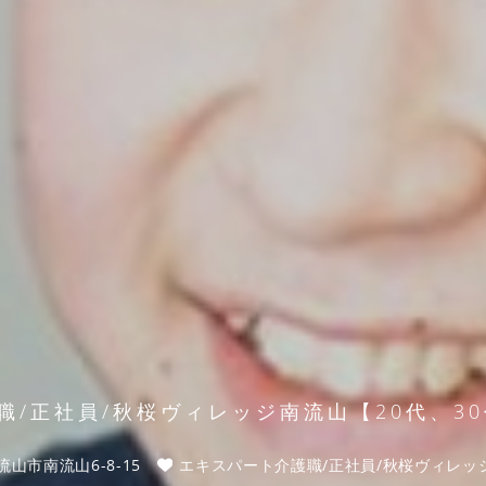
職/正社員/秋桜ヴィレッジ南流山【20代、30
山市南流山6-8-15
エキスパート介護職/正社員/秋桜ヴィレッジ