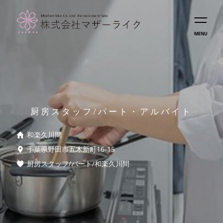
MENU
厨房スタッフ/パート・アルバイト
和楽久川間
千葉県野田市五木新町16-15
厨房スタッフ/パート/和楽久川間